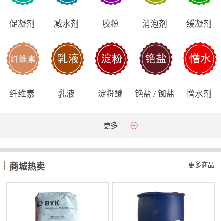
促凝剂
减水剂
胶粉
消泡剂
缓凝剂
纤维素
乳液
淀粉醚
铯盐 / 铷盐
憎水剂
更多
更多商品
商城热卖