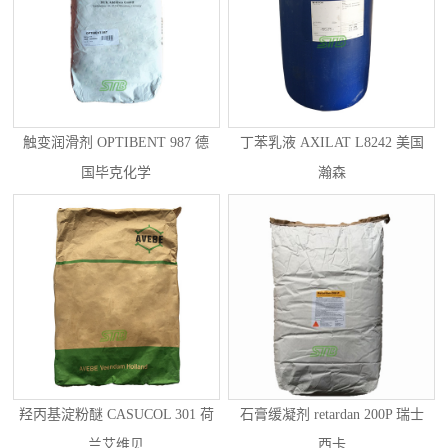
触变润滑剂 OPTIBENT 987 德
丁苯乳液 AXILAT L8242 美国
国毕克化学
瀚森
羟丙基淀粉醚 CASUCOL 301 荷
石膏缓凝剂 retardan 200P 瑞士
兰艾维贝
西卡