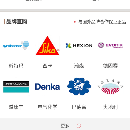
品牌直购
与国外品牌合作保证
正品
昕特玛
西卡
瀚森
德固赛
道康宁
电气化学
巴德富
奥地利
AGRANA
更多