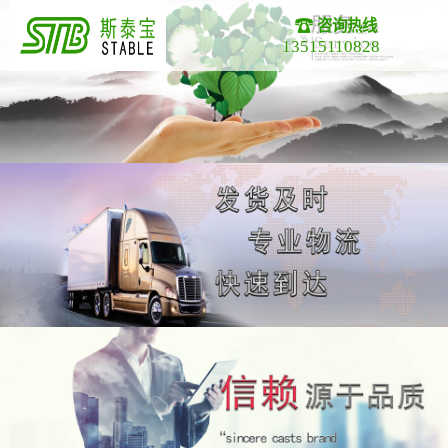
咨询热线
13515110828