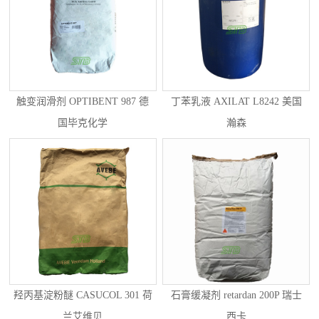
触变润滑剂 OPTIBENT 987 德
丁苯乳液 AXILAT L8242 美国
国毕克化学
瀚森
羟丙基淀粉醚 CASUCOL 301 荷
石膏缓凝剂 retardan 200P 瑞士
兰艾维贝
西卡