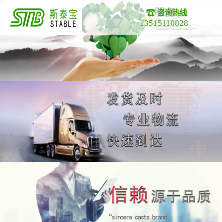
咨询热线
13515110828