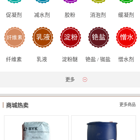
促凝剂
减水剂
胶粉
消泡剂
缓凝剂
纤维素
乳液
淀粉醚
铯盐 / 铷盐
憎水剂
更多
更多商品
商城热卖