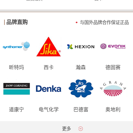
品牌直购
与国外品牌合作保证
正品
昕特玛
西卡
瀚森
德固赛
道康宁
电气化学
巴德富
奥地利
AGRANA
更多