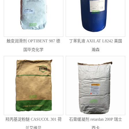
触变润滑剂 OPTIBENT 987 德
丁苯乳液 AXILAT L8242 美国
国毕克化学
瀚森
羟丙基淀粉醚 CASUCOL 301 荷
石膏缓凝剂 retardan 200P 瑞士
兰艾维贝
西卡