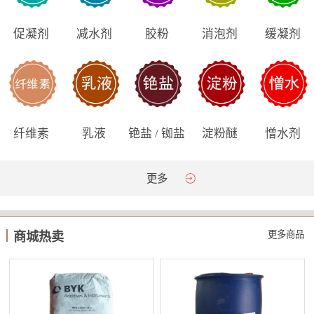
促凝剂
减水剂
胶粉
消泡剂
缓凝剂
纤维素
乳液
铯盐 / 铷盐
淀粉醚
憎水剂
更多
更多商品
商城热卖