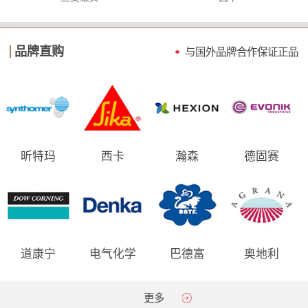
品牌直购
与国外品牌合作保证
正品
昕特玛
西卡
瀚森
德固赛
道康宁
电气化学
巴德富
奥地利
AGRANA
更多