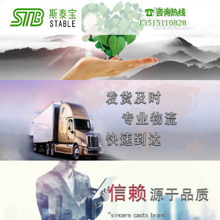
咨询热线
13515110828