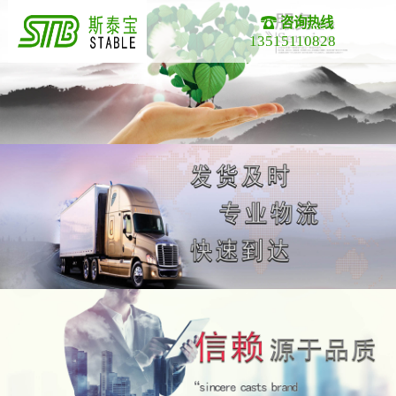
咨询热线
13515110828