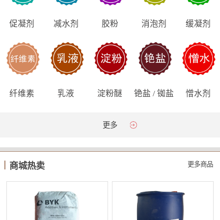
促凝剂
减水剂
胶粉
消泡剂
缓凝剂
纤维素
乳液
淀粉醚
铯盐 / 铷盐
憎水剂
更多
更多商品
商城热卖