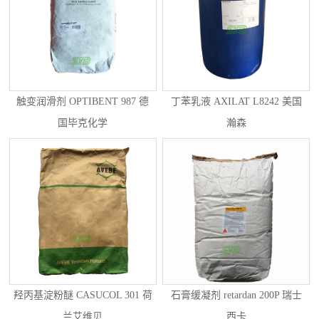
触变润滑剂 OPTIBENT 987 德
丁苯乳液 AXILAT L8242 美国
国毕克化学
瀚森
羟丙基淀粉醚 CASUCOL 301 荷
石膏缓凝剂 retardan 200P 瑞士
兰艾维贝
西卡