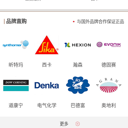
品牌直购
与国外品牌合作保证
正品
昕特玛
西卡
瀚森
德固赛
道康宁
电气化学
巴德富
奥地利
AGRANA
更多