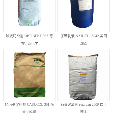
触变润滑剂 OPTIBENT 987 德
丁苯乳液 AXILAT L8242 美国
国毕克化学
瀚森
羟丙基淀粉醚 CASUCOL 301 荷
石膏缓凝剂 retardan 200P 瑞士
兰艾维贝
西卡