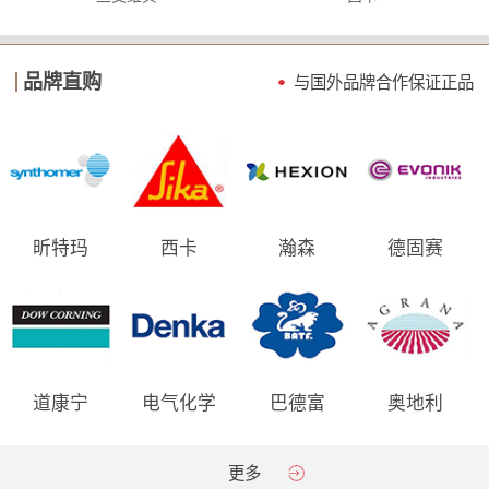
品牌直购
与国外品牌合作保证
正品
昕特玛
西卡
瀚森
德固赛
道康宁
电气化学
巴德富
奥地利
AGRANA
更多