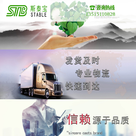
咨询热线
13515110828