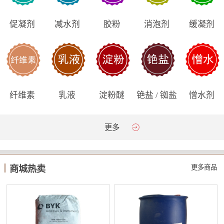
促凝剂
减水剂
胶粉
消泡剂
缓凝剂
纤维素
乳液
淀粉醚
铯盐 / 铷盐
憎水剂
更多
更多商品
商城热卖