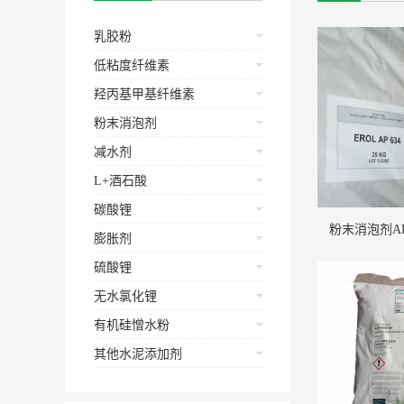
乳胶粉
低粘度纤维素
羟丙基甲基纤维素
粉末消泡剂
减水剂
L+酒石酸
碳酸锂
粉末消泡剂AP
膨胀剂
硫酸锂
无水氯化锂
有机硅憎水粉
其他水泥添加剂