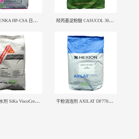
膨胀剂 DENKA HP-CSA 日本电气化学
羟丙基淀粉醚 CASUCOL 301 荷兰艾维贝
聚羧酸减水剂 SiKa ViscoCrete 530P 瑞士西卡
干粉消泡剂 AXILAT DF770DD 英国昕特玛