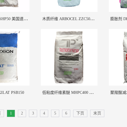
有机硅憎水粉 SHP50 美国道康宁
木质纤维 ARBOCEL ZZC500 德国JRS
150
低粘度纤维素醚 MHPC400 美
国赫克力士
低粘度纤维素醚 MHPC400 美国赫克力士
LAT PSB150
More
页
1
2
3
4
5
6
下页
末页