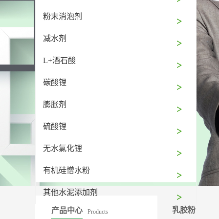
粉末消泡剂
减水剂
L+酒石酸
碳酸锂
膨胀剂
硫酸锂
无水氯化锂
有机硅憎水粉
其他水泥添加剂
乳胶粉
产品中心
Products