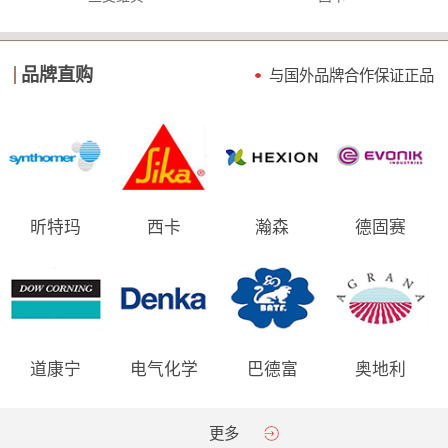
品牌直购
与国外品牌合作保证
正品
昕特玛
西卡
瀚森
德固赛
道康宁
电气化学
巴德富
奥地利
AGRANA
更多