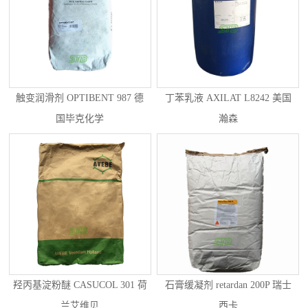
触变润滑剂 OPTIBENT 987 德
丁苯乳液 AXILAT L8242 美国
国毕克化学
瀚森
羟丙基淀粉醚 CASUCOL 301 荷
石膏缓凝剂 retardan 200P 瑞士
兰艾维贝
西卡