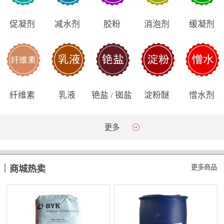
促凝剂
减水剂
胶粉
消泡剂
缓凝剂
纤维素
乳液
铯盐 / 铷盐
淀粉醚
憎水剂
更多
更多商品
商城热卖