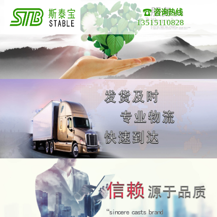
咨询热线
13515110828