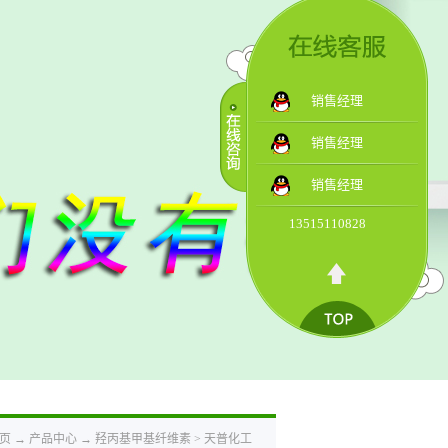
销售经理
销售经理
销售经理
13515110828
页
→
产品中心
→
羟丙基甲基纤维素
>
天普化工