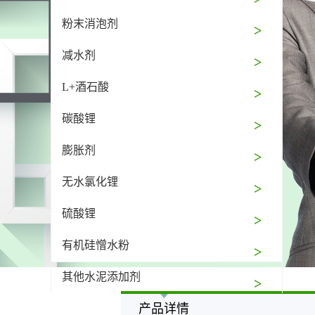
粉末消泡剂
减水剂
L+酒石酸
碳酸锂
膨胀剂
无水氯化锂
硫酸锂
有机硅憎水粉
其他水泥添加剂
产品详情