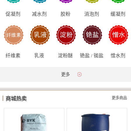
促凝剂
减水剂
胶粉
消泡剂
缓凝剂
纤维素
乳液
淀粉醚
铯盐 / 铷盐
憎水剂
更多
更多商品
商城热卖