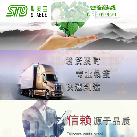
咨询热线
13515110828