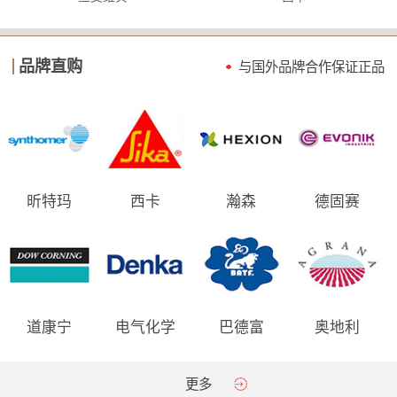
品牌直购
与国外品牌合作保证
正品
昕特玛
西卡
瀚森
德固赛
道康宁
电气化学
巴德富
奥地利
AGRANA
更多