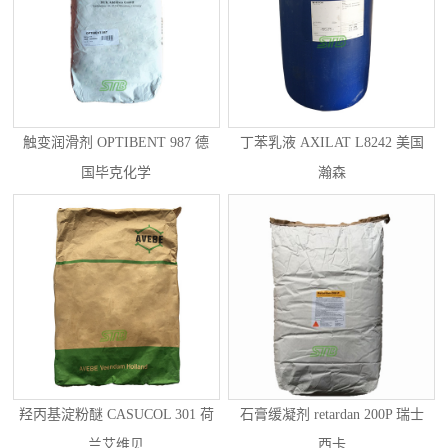
触变润滑剂 OPTIBENT 987 德
丁苯乳液 AXILAT L8242 美国
国毕克化学
瀚森
羟丙基淀粉醚 CASUCOL 301 荷
石膏缓凝剂 retardan 200P 瑞士
兰艾维贝
西卡