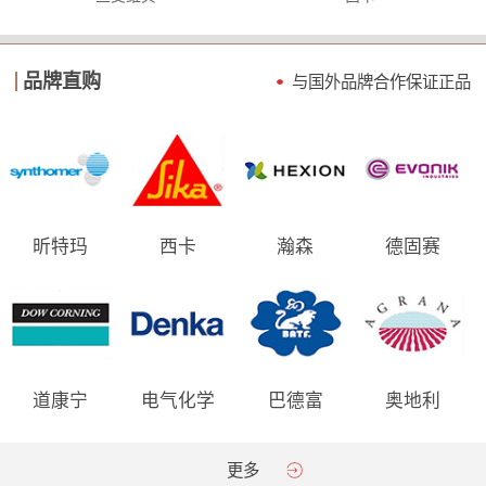
品牌直购
与国外品牌合作保证
正品
昕特玛
西卡
瀚森
德固赛
道康宁
电气化学
巴德富
奥地利
AGRANA
更多