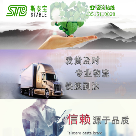
咨询热线
13515110828