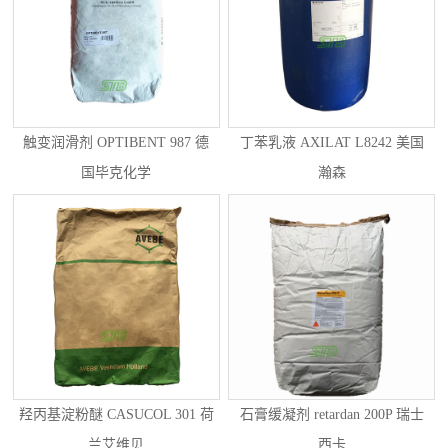
触变润滑剂 OPTIBENT 987 德
丁苯乳液 AXILAT L8242 美国
国毕克化学
瀚森
羟丙基淀粉醚 CASUCOL 301 荷
石膏缓凝剂 retardan 200P 瑞士
兰艾维贝
西卡