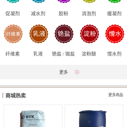
促凝剂
减水剂
胶粉
消泡剂
缓凝剂
纤维素
乳液
铯盐 / 铷盐
淀粉醚
憎水剂
更多
更多商品
商城热卖