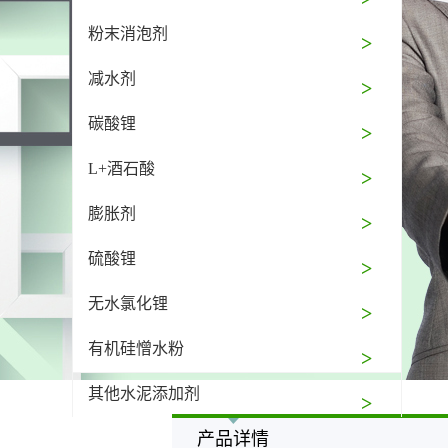
粉末消泡剂
减水剂
碳酸锂
L+酒石酸
膨胀剂
硫酸锂
无水氯化锂
有机硅憎水粉
其他水泥添加剂
产品详情