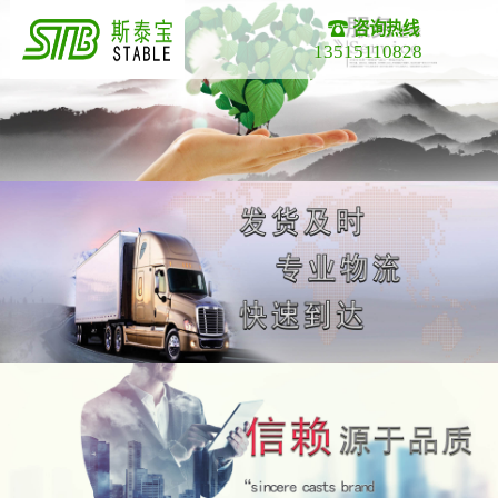
咨询热线
13515110828