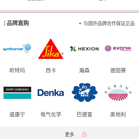
品牌直购
与国外品牌合作保证
正品
昕特玛
西卡
瀚森
德固赛
道康宁
电气化学
巴德富
奥地利
AGRANA
更多