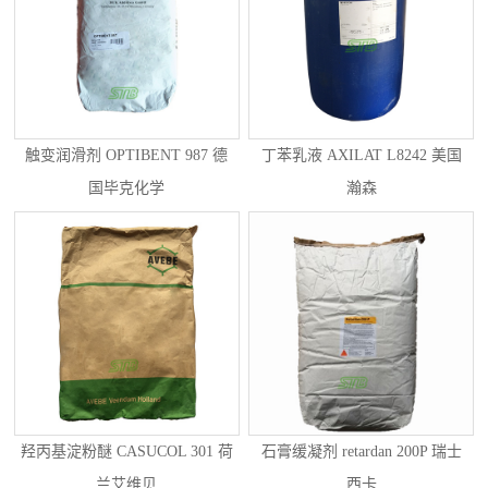
触变润滑剂 OPTIBENT 987 德
丁苯乳液 AXILAT L8242 美国
国毕克化学
瀚森
羟丙基淀粉醚 CASUCOL 301 荷
石膏缓凝剂 retardan 200P 瑞士
兰艾维贝
西卡