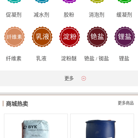
促凝剂
减水剂
胶粉
消泡剂
缓凝剂
纤维素
乳液
淀粉醚
铯盐 / 铷盐
锂盐
更多
更多商品
商城热卖