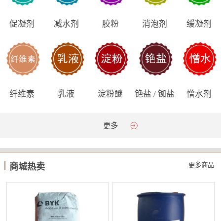
促凝剂
减水剂
胶粉
消泡剂
缓凝剂
纤维素
乳液
淀粉醚
铯盐 / 铷盐
憎水剂
更多
更多商品
商城热卖