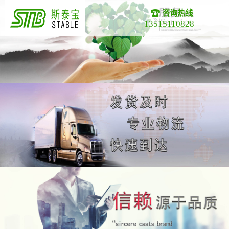
咨询热线
13515110828