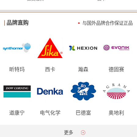
品牌直购
与国外品牌合作保证
正品
昕特玛
西卡
瀚森
德固赛
道康宁
电气化学
巴德富
奥地利
AGRANA
更多