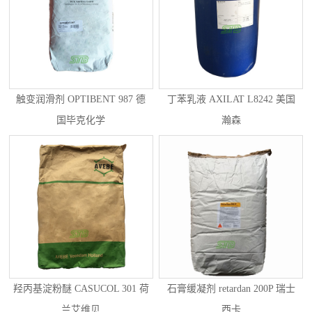
触变润滑剂 OPTIBENT 987 德
丁苯乳液 AXILAT L8242 美国
国毕克化学
瀚森
羟丙基淀粉醚 CASUCOL 301 荷
石膏缓凝剂 retardan 200P 瑞士
兰艾维贝
西卡