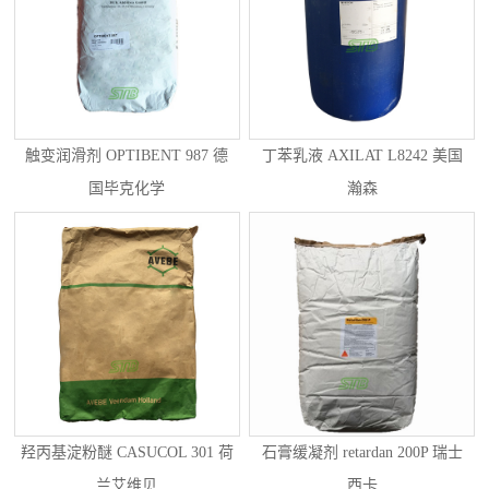
触变润滑剂 OPTIBENT 987 德
丁苯乳液 AXILAT L8242 美国
国毕克化学
瀚森
羟丙基淀粉醚 CASUCOL 301 荷
石膏缓凝剂 retardan 200P 瑞士
兰艾维贝
西卡