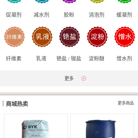
促凝剂
减水剂
胶粉
消泡剂
缓凝剂
纤维素
乳液
铯盐 / 铷盐
淀粉醚
憎水剂
更多
更多商品
商城热卖