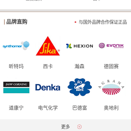
品牌直购
与国外品牌合作保证
正品
昕特玛
西卡
瀚森
德固赛
道康宁
电气化学
巴德富
奥地利
AGRANA
更多