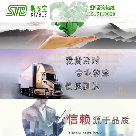
咨询热线
13515110828