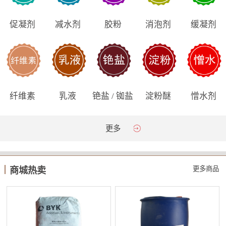
促凝剂
减水剂
胶粉
消泡剂
缓凝剂
纤维素
乳液
铯盐 / 铷盐
淀粉醚
憎水剂
更多
更多商品
商城热卖