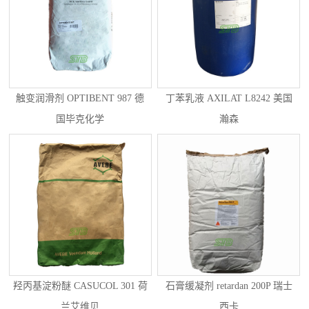
触变润滑剂 OPTIBENT 987 德
丁苯乳液 AXILAT L8242 美国
国毕克化学
瀚森
羟丙基淀粉醚 CASUCOL 301 荷
石膏缓凝剂 retardan 200P 瑞士
兰艾维贝
西卡