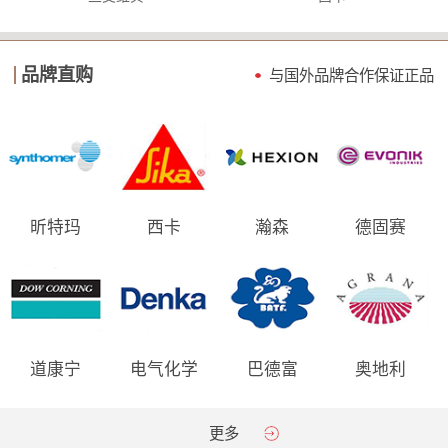
品牌直购
与国外品牌合作保证
正品
昕特玛
西卡
瀚森
德固赛
道康宁
电气化学
巴德富
奥地利
AGRANA
更多