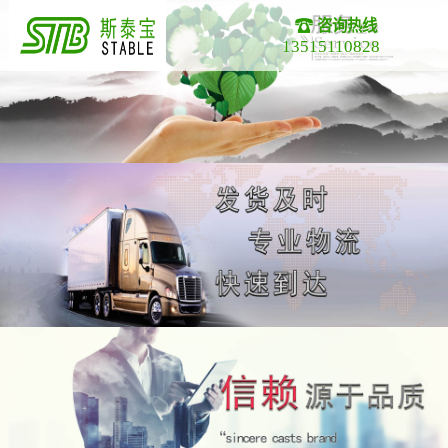
咨询热线
13515110828