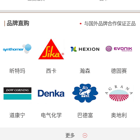
品牌直购
与国外品牌合作保证
正品
昕特玛
西卡
瀚森
德固赛
道康宁
电气化学
巴德富
奥地利
AGRANA
更多