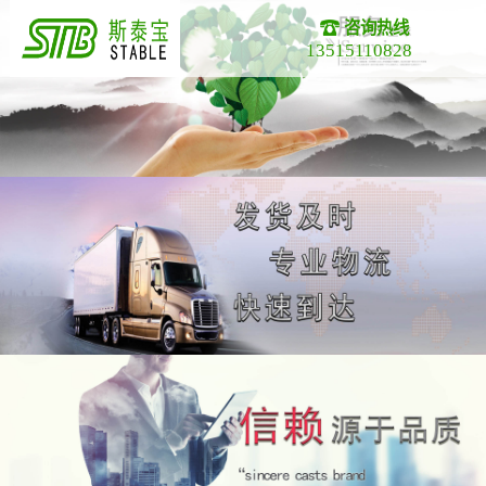
咨询热线
13515110828