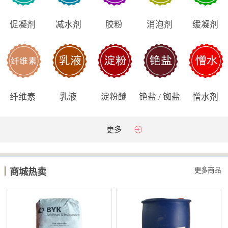
促凝剂
减水剂
胶粉
消泡剂
缓凝剂
纤维素
乳液
淀粉醚
铯盐 / 铷盐
憎水剂
更多
更多商品
商城热卖