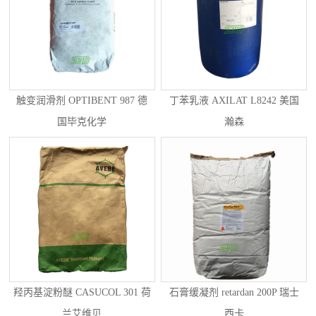
触变润滑剂 OPTIBENT 987 德
丁苯乳液 AXILAT L8242 美国
国毕克化学
瀚森
羟丙基淀粉醚 CASUCOL 301 荷
石膏缓凝剂 retardan 200P 瑞士
兰艾维贝
西卡