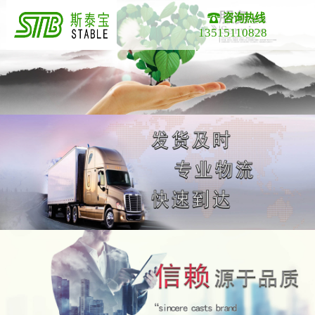
咨询热线
13515110828