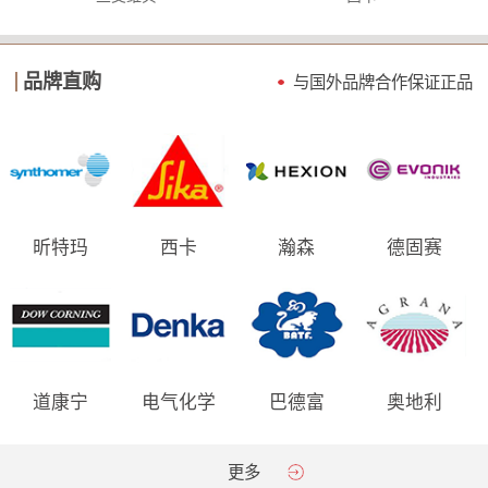
品牌直购
与国外品牌合作保证
正品
昕特玛
西卡
瀚森
德固赛
道康宁
电气化学
巴德富
奥地利
AGRANA
更多