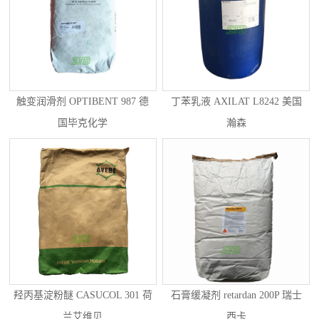
触变润滑剂 OPTIBENT 987 德
丁苯乳液 AXILAT L8242 美国
国毕克化学
瀚森
羟丙基淀粉醚 CASUCOL 301 荷
石膏缓凝剂 retardan 200P 瑞士
兰艾维贝
西卡