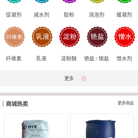
促凝剂
减水剂
胶粉
消泡剂
缓凝剂
纤维素
乳液
淀粉醚
铯盐 / 铷盐
憎水剂
更多
更多商品
商城热卖