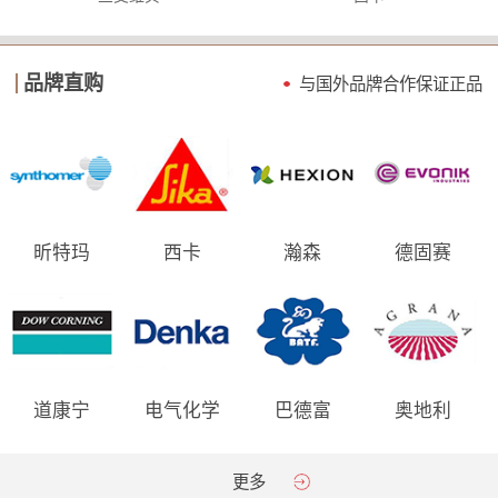
品牌直购
与国外品牌合作保证
正品
昕特玛
西卡
瀚森
德固赛
道康宁
电气化学
巴德富
奥地利
AGRANA
更多