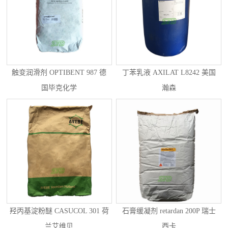
触变润滑剂 OPTIBENT 987 德
丁苯乳液 AXILAT L8242 美国
国毕克化学
瀚森
羟丙基淀粉醚 CASUCOL 301 荷
石膏缓凝剂 retardan 200P 瑞士
兰艾维贝
西卡