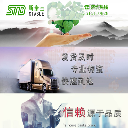
咨询热线
13515110828