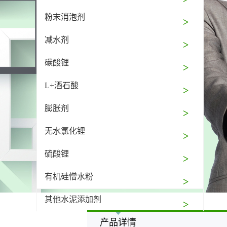
粉末消泡剂
减水剂
碳酸锂
L+酒石酸
膨胀剂
无水氯化锂
硫酸锂
有机硅憎水粉
其他水泥添加剂
产品详情