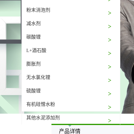
粉末消泡剂
减水剂
碳酸锂
L+酒石酸
膨胀剂
无水氯化锂
硫酸锂
有机硅憎水粉
其他水泥添加剂
产品详情