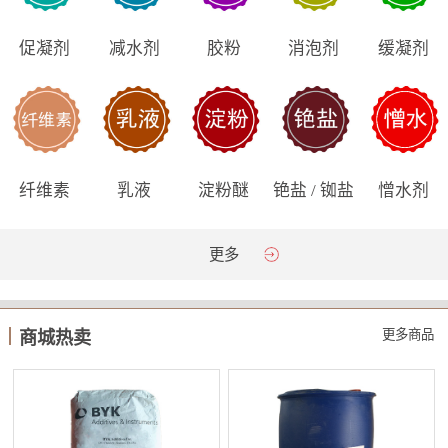
促凝剂
减水剂
胶粉
消泡剂
缓凝剂
纤维素
乳液
淀粉醚
铯盐 / 铷盐
憎水剂
更多
更多商品
商城热卖