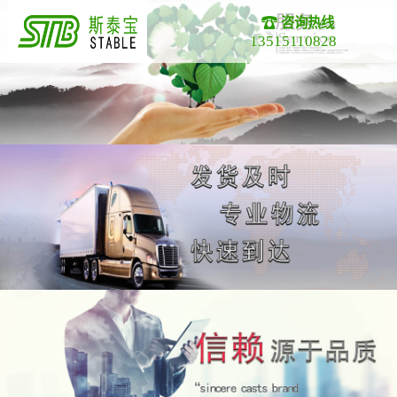
咨询热线
13515110828