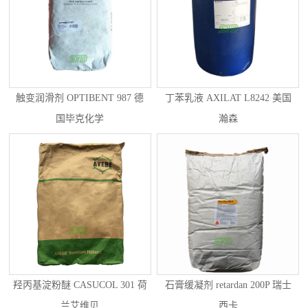
触变润滑剂 OPTIBENT 987 德
丁苯乳液 AXILAT L8242 美国
国毕克化学
瀚森
羟丙基淀粉醚 CASUCOL 301 荷
石膏缓凝剂 retardan 200P 瑞士
兰艾维贝
西卡