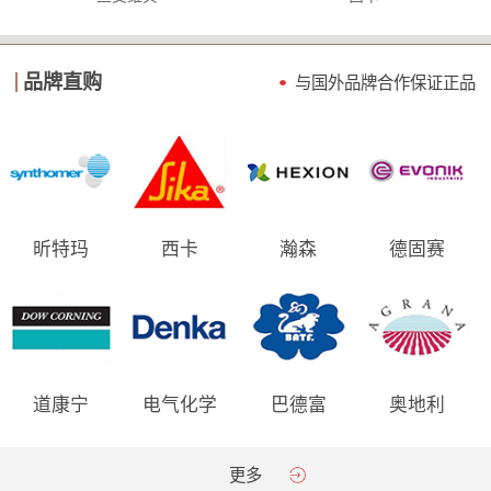
品牌直购
与国外品牌合作保证
正品
昕特玛
西卡
瀚森
德固赛
道康宁
电气化学
巴德富
奥地利
AGRANA
更多