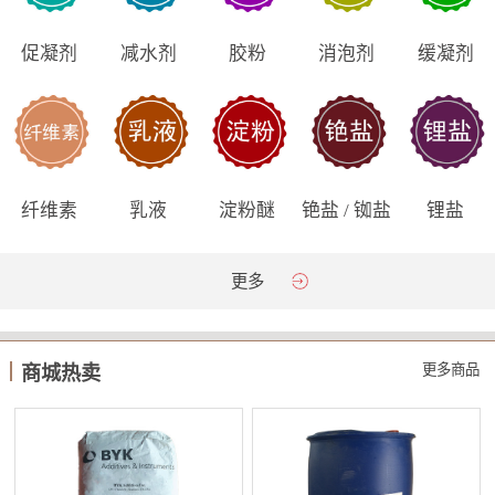
促凝剂
减水剂
胶粉
消泡剂
缓凝剂
纤维素
乳液
淀粉醚
铯盐 / 铷盐
锂盐
更多
更多商品
商城热卖