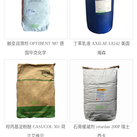
触变润滑剂 OPTIBENT 987 德
丁苯乳液 AXILAT L8242 美国
国毕克化学
瀚森
羟丙基淀粉醚 CASUCOL 301 荷
石膏缓凝剂 retardan 200P 瑞士
兰艾维贝
西卡