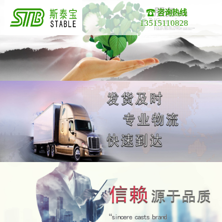
咨询热线
13515110828