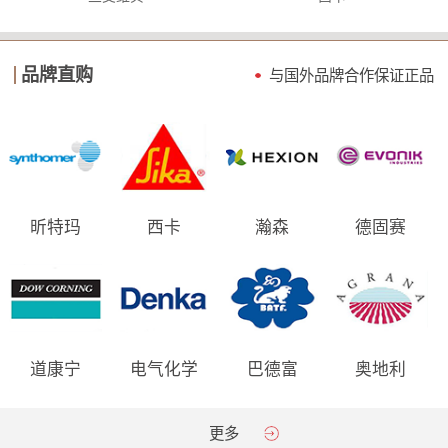
品牌直购
与国外品牌合作保证
正品
昕特玛
西卡
瀚森
德固赛
道康宁
电气化学
巴德富
奥地利
AGRANA
更多