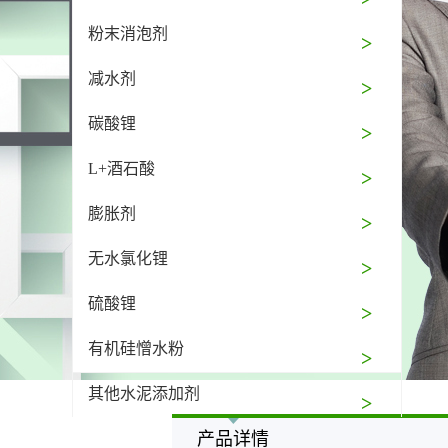
粉末消泡剂
减水剂
碳酸锂
L+酒石酸
膨胀剂
无水氯化锂
硫酸锂
有机硅憎水粉
其他水泥添加剂
产品详情