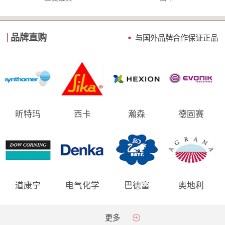
品牌直购
与国外品牌合作保证
正品
昕特玛
西卡
瀚森
德固赛
道康宁
电气化学
巴德富
奥地利
AGRANA
更多