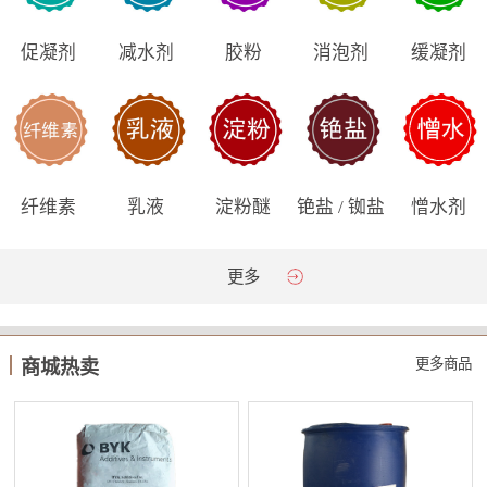
促凝剂
减水剂
胶粉
消泡剂
缓凝剂
纤维素
乳液
淀粉醚
铯盐 / 铷盐
憎水剂
更多
更多商品
商城热卖