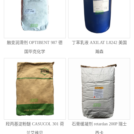
触变润滑剂 OPTIBENT 987 德
丁苯乳液 AXILAT L8242 美国
国毕克化学
瀚森
羟丙基淀粉醚 CASUCOL 301 荷
石膏缓凝剂 retardan 200P 瑞士
兰艾维贝
西卡