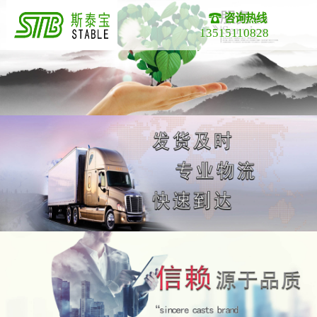
咨询热线
13515110828