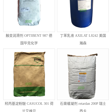
触变润滑剂 OPTIBENT 987 德
丁苯乳液 AXILAT L8242 美国
国毕克化学
瀚森
羟丙基淀粉醚 CASUCOL 301 荷
石膏缓凝剂 retardan 200P 瑞士
兰艾维贝
西卡