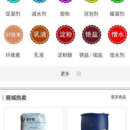
促凝剂
减水剂
胶粉
消泡剂
缓凝剂
纤维素
乳液
淀粉醚
铯盐 / 铷盐
憎水剂
更多
更多商品
商城热卖