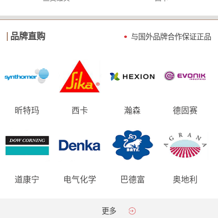
品牌直购
与国外品牌合作保证
正品
昕特玛
西卡
瀚森
德固赛
道康宁
电气化学
巴德富
奥地利
AGRANA
更多