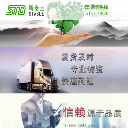
咨询热线
13515110828