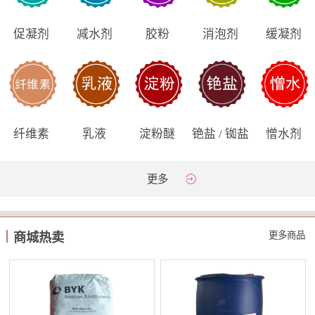
促凝剂
减水剂
胶粉
消泡剂
缓凝剂
纤维素
乳液
淀粉醚
铯盐 / 铷盐
憎水剂
更多
更多商品
商城热卖