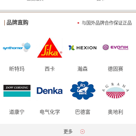
品牌直购
与国外品牌合作保证
正品
昕特玛
西卡
瀚森
德固赛
道康宁
电气化学
巴德富
奥地利
AGRANA
更多