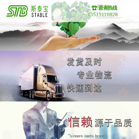
咨询热线
13515110828