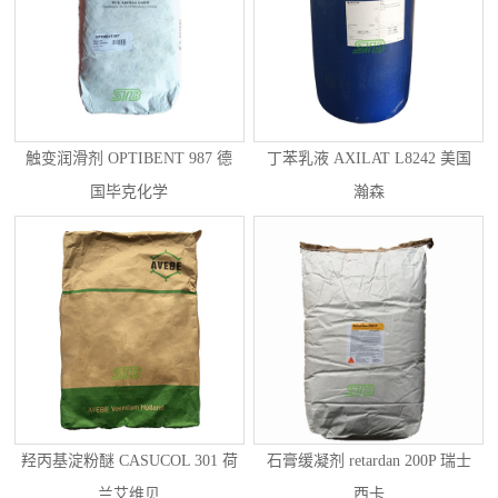
触变润滑剂 OPTIBENT 987 德
丁苯乳液 AXILAT L8242 美国
国毕克化学
瀚森
羟丙基淀粉醚 CASUCOL 301 荷
石膏缓凝剂 retardan 200P 瑞士
兰艾维贝
西卡