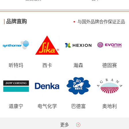
品牌直购
与国外品牌合作保证
正品
昕特玛
西卡
瀚森
德固赛
道康宁
电气化学
巴德富
奥地利
AGRANA
更多