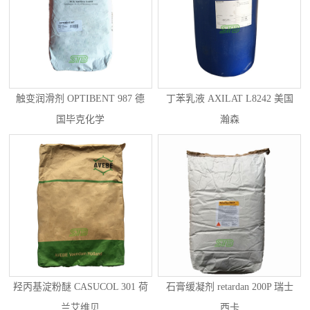
触变润滑剂 OPTIBENT 987 德
丁苯乳液 AXILAT L8242 美国
国毕克化学
瀚森
羟丙基淀粉醚 CASUCOL 301 荷
石膏缓凝剂 retardan 200P 瑞士
兰艾维贝
西卡