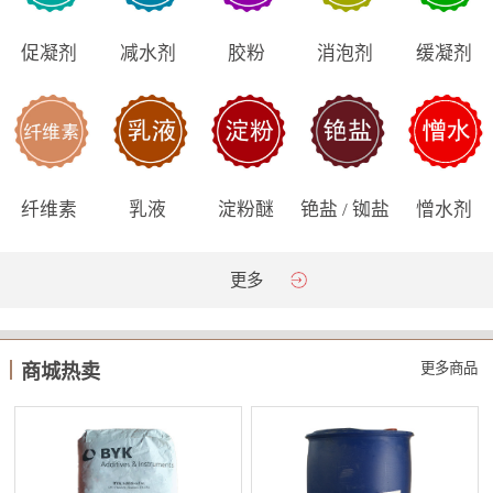
促凝剂
减水剂
胶粉
消泡剂
缓凝剂
纤维素
乳液
淀粉醚
铯盐 / 铷盐
憎水剂
更多
更多商品
商城热卖