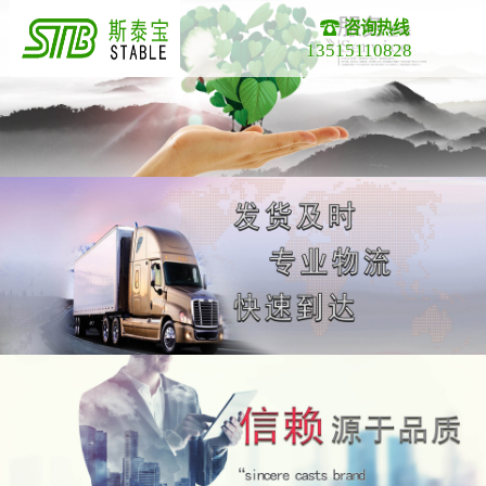
咨询热线
13515110828