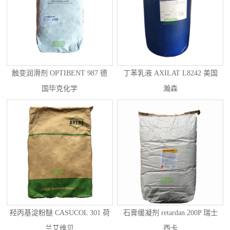
触变润滑剂 OPTIBENT 987 德
丁苯乳液 AXILAT L8242 美国
国毕克化学
瀚森
羟丙基淀粉醚 CASUCOL 301 荷
石膏缓凝剂 retardan 200P 瑞士
兰艾维贝
西卡