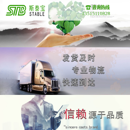
咨询热线
13515110828