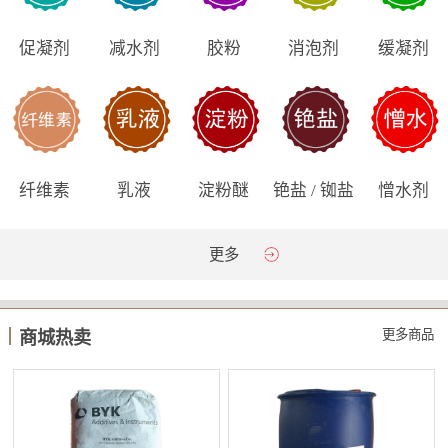
促凝剂
减水剂
胶粉
消泡剂
缓凝剂
纤维素
乳液
淀粉醚
铯盐 / 铷盐
憎水剂
更多
更多商品
商城热卖