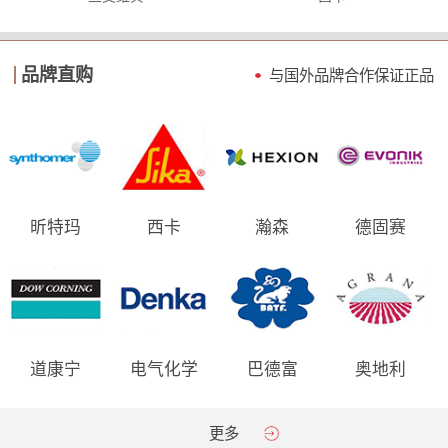
品牌直购
与国外品牌合作保证
正品
昕特玛
西卡
瀚森
德固赛
道康宁
电气化学
巴德富
奥地利
AGRANA
更多