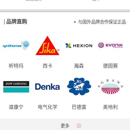
品牌直购
与国外品牌合作保证
正品
昕特玛
西卡
瀚森
德固赛
道康宁
电气化学
巴德富
奥地利
AGRANA
更多