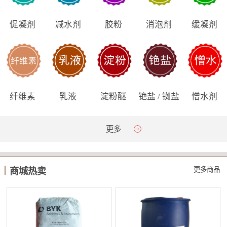
促凝剂
减水剂
胶粉
消泡剂
缓凝剂
纤维素
乳液
淀粉醚
铯盐 / 铷盐
憎水剂
更多
更多商品
商城热卖