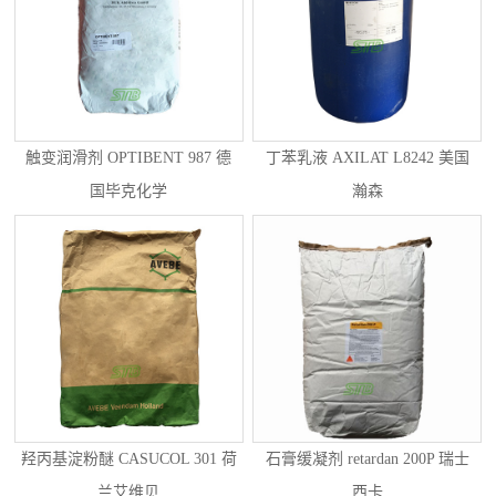
触变润滑剂 OPTIBENT 987 德
丁苯乳液 AXILAT L8242 美国
国毕克化学
瀚森
羟丙基淀粉醚 CASUCOL 301 荷
石膏缓凝剂 retardan 200P 瑞士
兰艾维贝
西卡