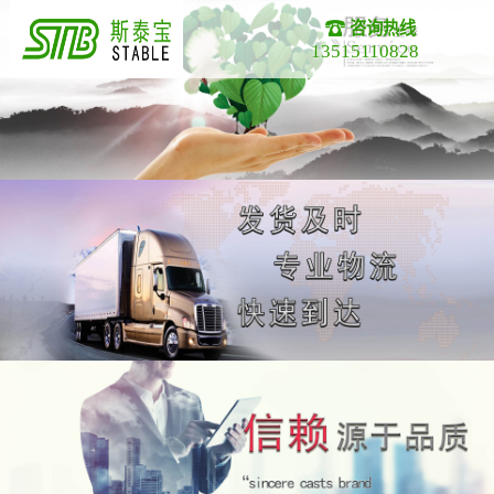
咨询热线
13515110828