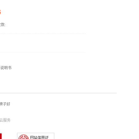
书
数:
术说明书
牌子好
云服务