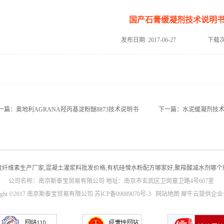
国产石膏缓凝剂技术说明
发布日期:
2017-06-27
下载次
一篇：
奥地利AGRANA羟丙基淀粉醚8873技术说明书
下一篇：
水泥缓凝剂技
度纤维素生产厂家,混凝土灌浆料批发价格,有机硅憎水粉配方哪家好,聚羧酸减水剂哪个
公司名称：南京斯泰宝贸易有限公司 地址：南京市玄武区卫岗童卫路4号607室
right ©2017 南京斯泰宝贸易有限公司
苏ICP备09089070号-3
网站地图
犀牛云提供企业