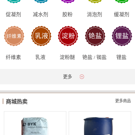
促凝剂
减水剂
胶粉
消泡剂
缓凝剂
纤维素
乳液
淀粉醚
铯盐 / 铷盐
锂盐
更多
更多商品
商城热卖