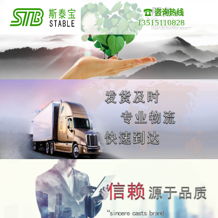
咨询热线
13515110828