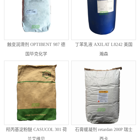
触变润滑剂 OPTIBENT 987 德
丁苯乳液 AXILAT L8242 美国
国毕克化学
瀚森
羟丙基淀粉醚 CASUCOL 301 荷
石膏缓凝剂 retardan 200P 瑞士
兰艾维贝
西卡