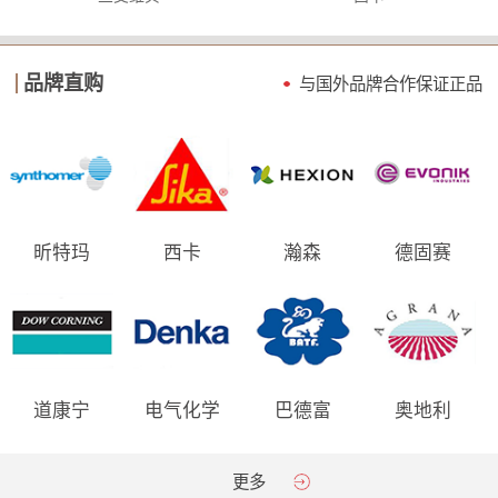
品牌直购
与国外品牌合作保证
正品
昕特玛
西卡
瀚森
德固赛
道康宁
电气化学
巴德富
奥地利
AGRANA
更多