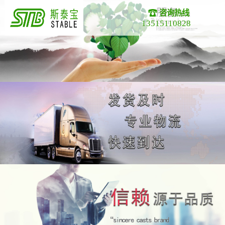
咨询热线
13515110828