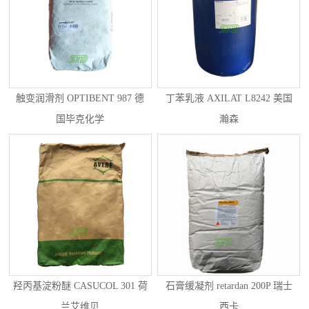
触变润滑剂 OPTIBENT 987 德
丁苯乳液 AXILAT L8242 美国
国毕克化学
瀚森
羟丙基淀粉醚 CASUCOL 301 荷
石膏缓凝剂 retardan 200P 瑞士
兰艾维贝
西卡