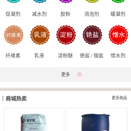
促凝剂
减水剂
胶粉
消泡剂
缓凝剂
纤维素
乳液
淀粉醚
铯盐 / 铷盐
憎水剂
更多
更多商品
商城热卖