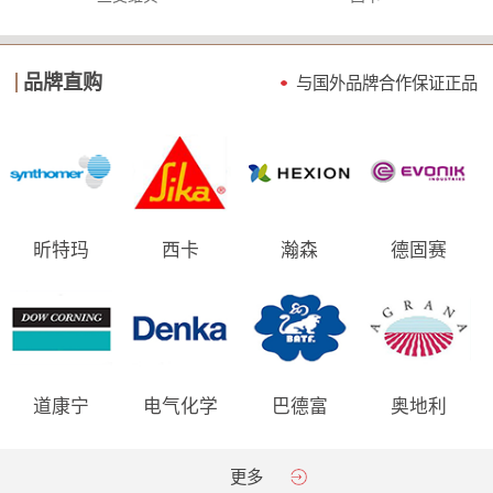
品牌直购
与国外品牌合作保证
正品
昕特玛
西卡
瀚森
德固赛
道康宁
电气化学
巴德富
奥地利
AGRANA
更多