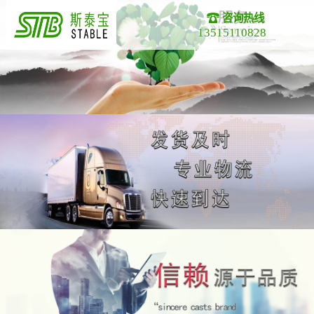
咨询热线
13515110828