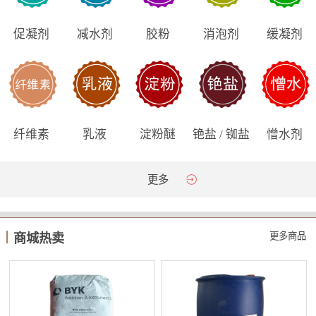
促凝剂
减水剂
胶粉
消泡剂
缓凝剂
纤维素
乳液
淀粉醚
铯盐 / 铷盐
憎水剂
更多
更多商品
商城热卖