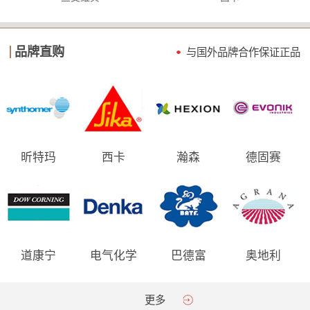
品牌直购
与国外品牌合作保证
正品
昕特玛
西卡
瀚森
德固赛
道康宁
电气化学
巴德富
奥地利
AGRANA
更多