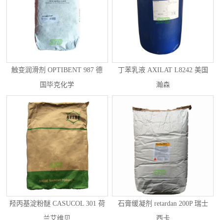
触变润滑剂 OPTIBENT 987 德
丁苯乳液 AXILAT L8242 美国
国毕克化学
瀚森
羟丙基淀粉醚 CASUCOL 301 荷
石膏缓凝剂 retardan 200P 瑞士
兰艾维贝
西卡