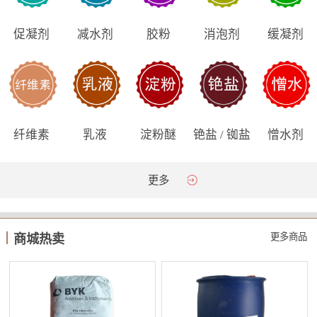
促凝剂
减水剂
胶粉
消泡剂
缓凝剂
纤维素
乳液
淀粉醚
铯盐 / 铷盐
憎水剂
更多
更多商品
商城热卖