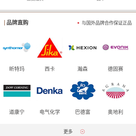
品牌直购
与国外品牌合作保证
正品
昕特玛
西卡
瀚森
德固赛
道康宁
电气化学
巴德富
奥地利
AGRANA
更多