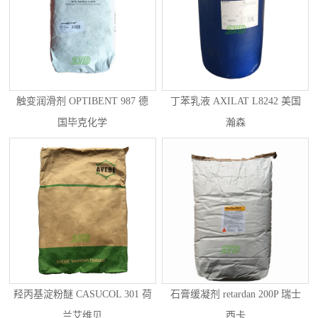
触变润滑剂 OPTIBENT 987 德
丁苯乳液 AXILAT L8242 美国
国毕克化学
瀚森
羟丙基淀粉醚 CASUCOL 301 荷
石膏缓凝剂 retardan 200P 瑞士
兰艾维贝
西卡