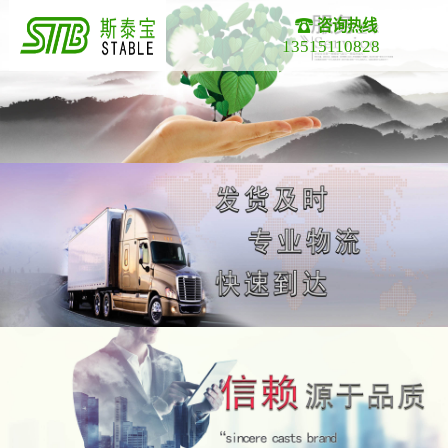
咨询热线
13515110828