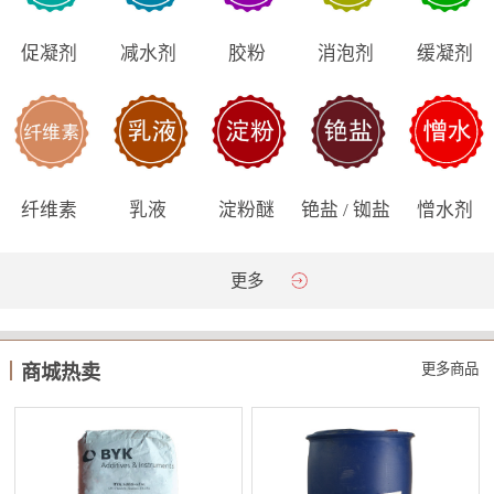
促凝剂
减水剂
胶粉
消泡剂
缓凝剂
纤维素
乳液
淀粉醚
铯盐 / 铷盐
憎水剂
更多
更多商品
商城热卖