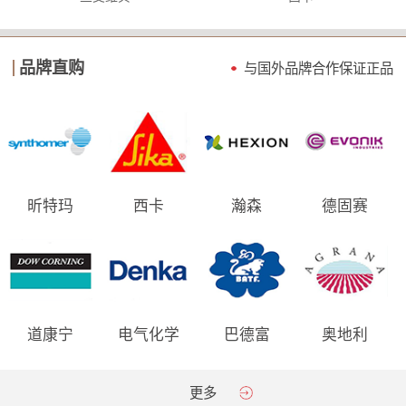
品牌直购
与国外品牌合作保证
正品
昕特玛
西卡
瀚森
德固赛
道康宁
电气化学
巴德富
奥地利
AGRANA
更多