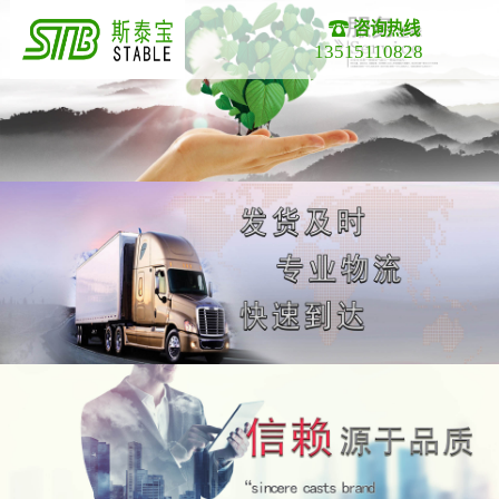
咨询热线
13515110828