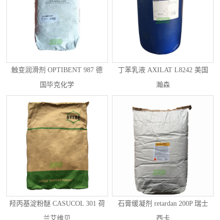
触变润滑剂 OPTIBENT 987 德
丁苯乳液 AXILAT L8242 美国
国毕克化学
瀚森
羟丙基淀粉醚 CASUCOL 301 荷
石膏缓凝剂 retardan 200P 瑞士
兰艾维贝
西卡