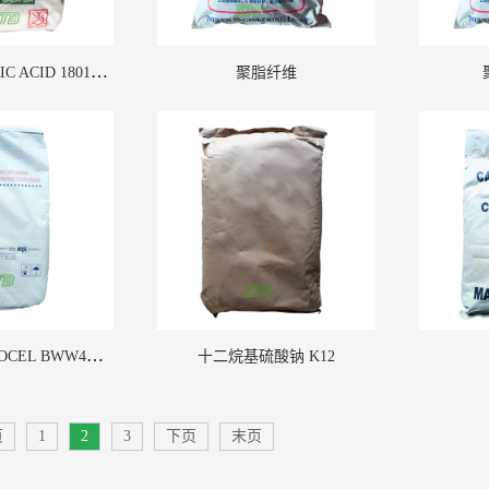
硬脂酸 STEARIC ACID 1801 马来西亚大自然
聚脂纤维
70DD
碳酸锂 四川天齐
More
木质纤维 ARBOCEL BWW40 德国JRS
十二烷基硫酸钠 K12
页
1
2
3
下页
末页