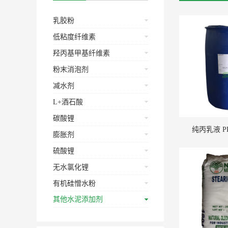
乳胶粉
低粘度纤维素
羟丙基甲基纤维素
粉末消泡剂
减水剂
L+酒石酸
碳酸锂
纯丙乳液 PR
膨胀剂
硫酸锂
无水氯化锂
有机硅憎水粉
其他水泥添加剂