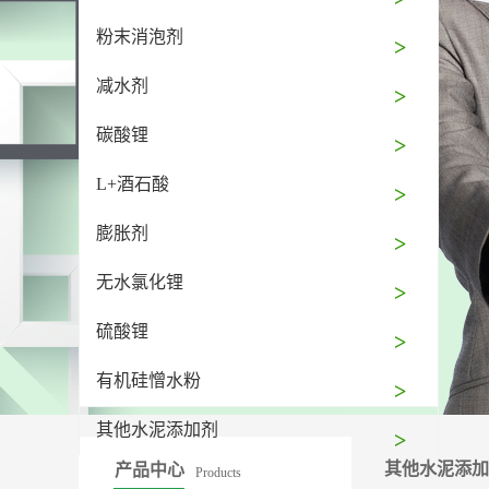
粉末消泡剂
减水剂
碳酸锂
L+酒石酸
膨胀剂
无水氯化锂
硫酸锂
有机硅憎水粉
其他水泥添加剂
其他水泥添加
产品中心
Products