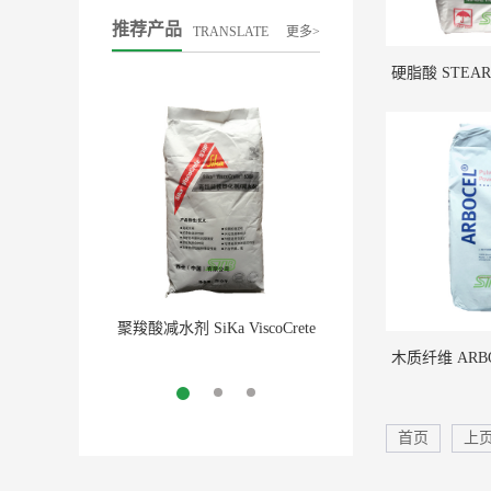
推荐产品
TRANSLATE
更多>
聚羧酸减水剂 SiKa ViscoCrete
干粉消泡剂 AXILAT DF7
530P 瑞士西卡
英国昕特玛
More
More
首页
上