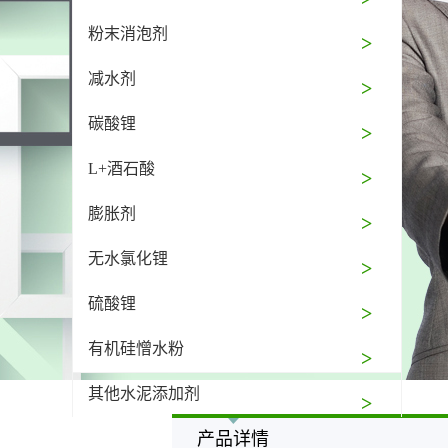
粉末消泡剂
减水剂
碳酸锂
L+酒石酸
膨胀剂
无水氯化锂
硫酸锂
有机硅憎水粉
其他水泥添加剂
产品详情