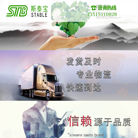
咨询热线
13515110828