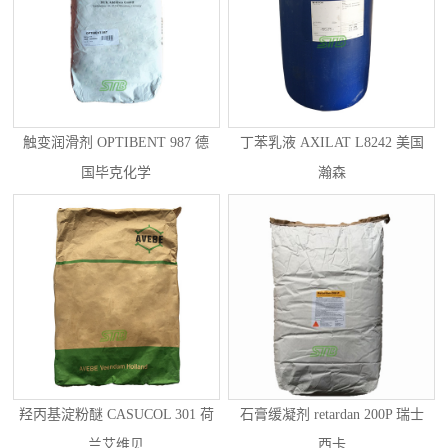
触变润滑剂 OPTIBENT 987 德
丁苯乳液 AXILAT L8242 美国
国毕克化学
瀚森
羟丙基淀粉醚 CASUCOL 301 荷
石膏缓凝剂 retardan 200P 瑞士
兰艾维贝
西卡