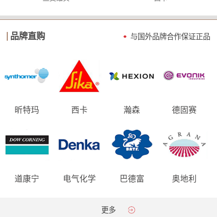
品牌直购
与国外品牌合作保证
正品
昕特玛
西卡
瀚森
德固赛
道康宁
电气化学
巴德富
奥地利
AGRANA
更多