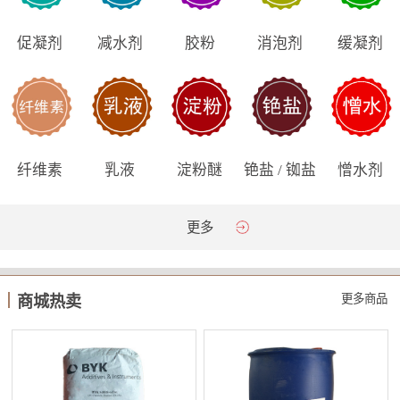
促凝剂
减水剂
胶粉
消泡剂
缓凝剂
纤维素
乳液
淀粉醚
铯盐 / 铷盐
憎水剂
更多
更多商品
商城热卖