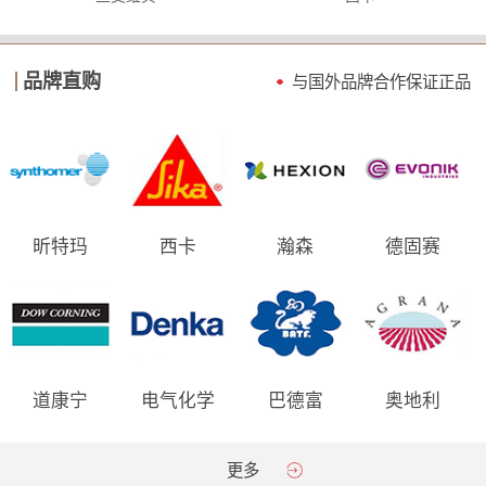
品牌直购
与国外品牌合作保证
正品
昕特玛
西卡
瀚森
德固赛
道康宁
电气化学
巴德富
奥地利
AGRANA
更多