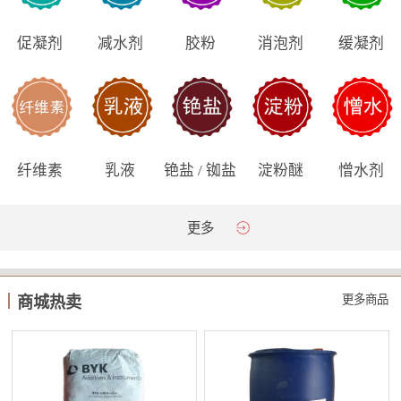
促凝剂
减水剂
胶粉
消泡剂
缓凝剂
纤维素
乳液
铯盐 / 铷盐
淀粉醚
憎水剂
更多
更多商品
商城热卖