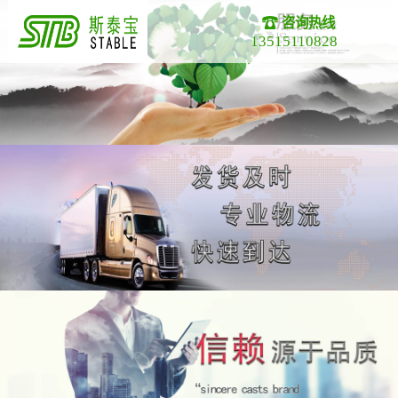
咨询热线
13515110828