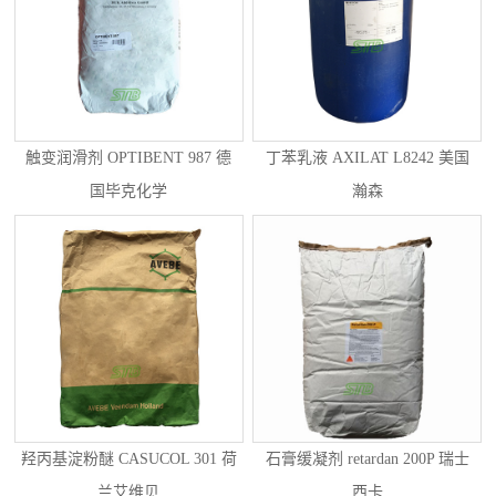
触变润滑剂 OPTIBENT 987 德
丁苯乳液 AXILAT L8242 美国
国毕克化学
瀚森
羟丙基淀粉醚 CASUCOL 301 荷
石膏缓凝剂 retardan 200P 瑞士
兰艾维贝
西卡