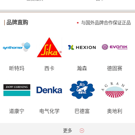
品牌直购
与国外品牌合作保证
正品
昕特玛
西卡
瀚森
德固赛
道康宁
电气化学
巴德富
奥地利
AGRANA
更多