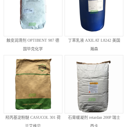
触变润滑剂 OPTIBENT 987 德
丁苯乳液 AXILAT L8242 美国
国毕克化学
瀚森
羟丙基淀粉醚 CASUCOL 301 荷
石膏缓凝剂 retardan 200P 瑞士
兰艾维贝
西卡