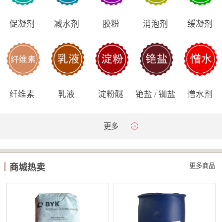
促凝剂
减水剂
胶粉
消泡剂
缓凝剂
纤维素
乳液
淀粉醚
铯盐 / 铷盐
憎水剂
更多
更多商品
商城热卖