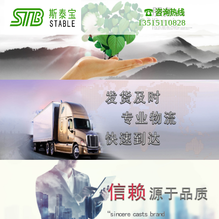
咨询热线
13515110828