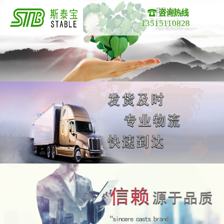
咨询热线
13515110828