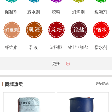
促凝剂
减水剂
胶粉
消泡剂
缓凝剂
纤维素
乳液
淀粉醚
铯盐 / 铷盐
憎水剂
更多
更多商品
商城热卖