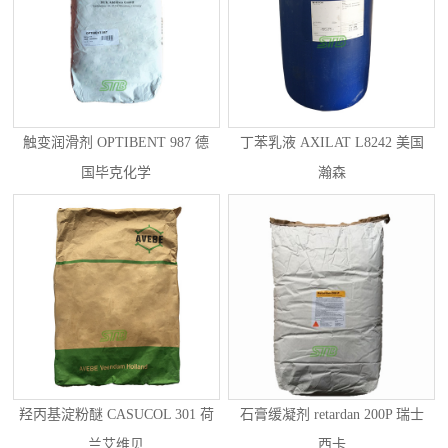
触变润滑剂 OPTIBENT 987 德
丁苯乳液 AXILAT L8242 美国
国毕克化学
瀚森
羟丙基淀粉醚 CASUCOL 301 荷
石膏缓凝剂 retardan 200P 瑞士
兰艾维贝
西卡