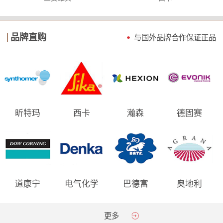
品牌直购
与国外品牌合作保证
正品
昕特玛
西卡
瀚森
德固赛
道康宁
电气化学
巴德富
奥地利
AGRANA
更多