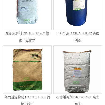
触变润滑剂 OPTIBENT 987 德
丁苯乳液 AXILAT L8242 美国
国毕克化学
瀚森
羟丙基淀粉醚 CASUCOL 301 荷
石膏缓凝剂 retardan 200P 瑞士
兰艾维贝
西卡