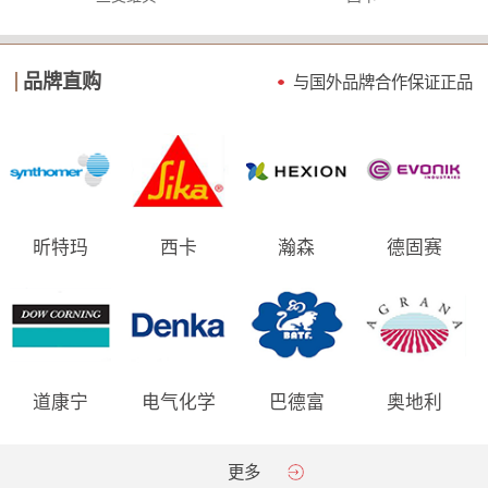
品牌直购
与国外品牌合作保证
正品
昕特玛
西卡
瀚森
德固赛
道康宁
电气化学
巴德富
奥地利
AGRANA
更多