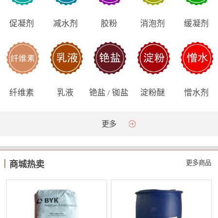
促凝剂
减水剂
胶粉
消泡剂
缓凝剂
纤维素
乳液
铯盐 / 铷盐
淀粉醚
憎水剂
更多
更多商品
商城热卖