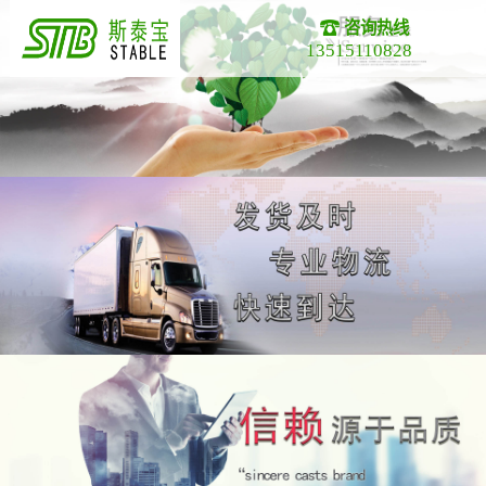
咨询热线
13515110828