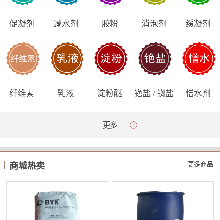
促凝剂
减水剂
胶粉
消泡剂
缓凝剂
纤维素
乳液
淀粉醚
铯盐 / 铷盐
憎水剂
更多
更多商品
商城热卖