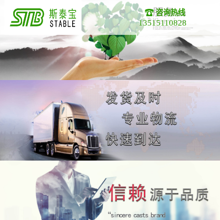
咨询热线
13515110828