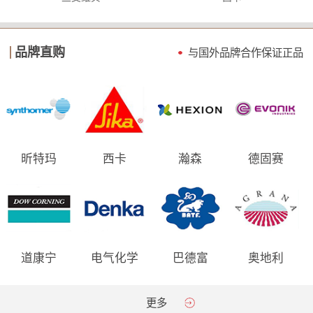
品牌直购
与国外品牌合作保证
正品
昕特玛
西卡
瀚森
德固赛
道康宁
电气化学
巴德富
奥地利
AGRANA
更多