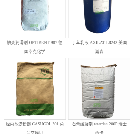
触变润滑剂 OPTIBENT 987 德
丁苯乳液 AXILAT L8242 美国
国毕克化学
瀚森
羟丙基淀粉醚 CASUCOL 301 荷
石膏缓凝剂 retardan 200P 瑞士
兰艾维贝
西卡