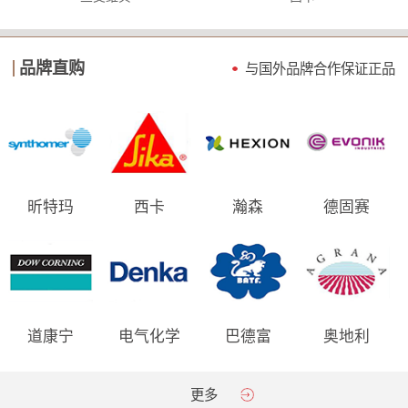
品牌直购
与国外品牌合作保证
正品
昕特玛
西卡
瀚森
德固赛
道康宁
电气化学
巴德富
奥地利
AGRANA
更多