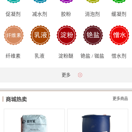
促凝剂
减水剂
胶粉
消泡剂
缓凝剂
纤维素
乳液
淀粉醚
铯盐 / 铷盐
憎水剂
更多
更多商品
商城热卖