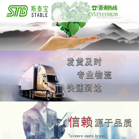
咨询热线
13515110828