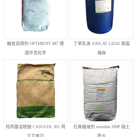
触变润滑剂 OPTIBENT 987 德
丁苯乳液 AXILAT L8242 美国
国毕克化学
瀚森
羟丙基淀粉醚 CASUCOL 301 荷
石膏缓凝剂 retardan 200P 瑞士
兰艾维贝
西卡