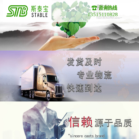
咨询热线
13515110828