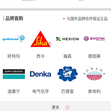
品牌直购
与国外品牌合作保证
正品
昕特玛
西卡
瀚森
德固赛
道康宁
电气化学
巴德富
奥地利
AGRANA
更多