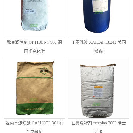
触变润滑剂 OPTIBENT 987 德
丁苯乳液 AXILAT L8242 美国
国毕克化学
瀚森
羟丙基淀粉醚 CASUCOL 301 荷
石膏缓凝剂 retardan 200P 瑞士
兰艾维贝
西卡