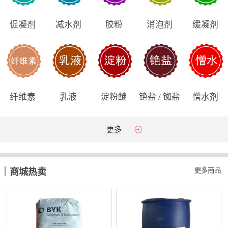
促凝剂
减水剂
胶粉
消泡剂
缓凝剂
纤维素
乳液
淀粉醚
铯盐 / 铷盐
憎水剂
更多
更多商品
商城热卖