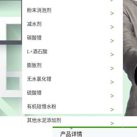
粉末消泡剂
减水剂
碳酸锂
L+酒石酸
膨胀剂
无水氯化锂
硫酸锂
有机硅憎水粉
其他水泥添加剂
产品详情