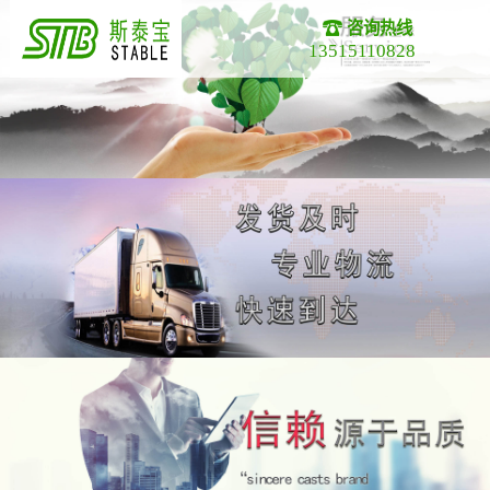
咨询热线
13515110828