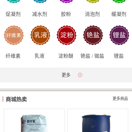
促凝剂
减水剂
胶粉
消泡剂
缓凝剂
纤维素
乳液
淀粉醚
铯盐 / 铷盐
锂盐
更多
更多商品
商城热卖