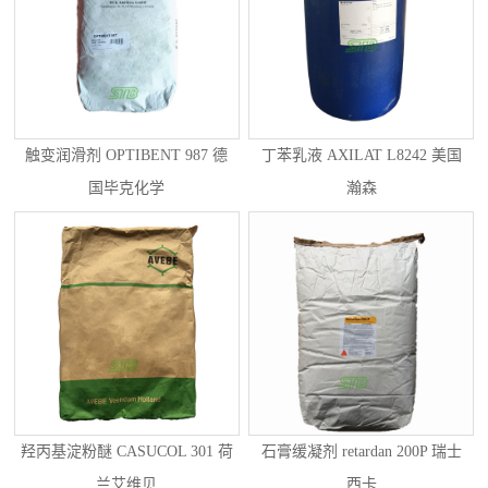
触变润滑剂 OPTIBENT 987 德
丁苯乳液 AXILAT L8242 美国
国毕克化学
瀚森
羟丙基淀粉醚 CASUCOL 301 荷
石膏缓凝剂 retardan 200P 瑞士
兰艾维贝
西卡