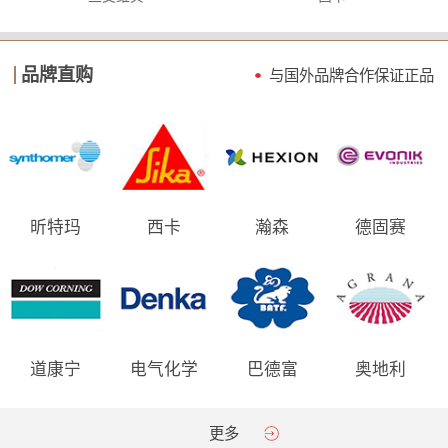
品牌直购
与国外品牌合作保证
正品
昕特玛
西卡
瀚森
德固赛
道康宁
电气化学
巴德富
奥地利
AGRANA
更多