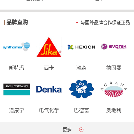
品牌直购
与国外品牌合作保证
正品
昕特玛
西卡
瀚森
德固赛
道康宁
电气化学
巴德富
奥地利
AGRANA
更多