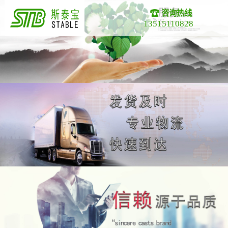
咨询热线
13515110828