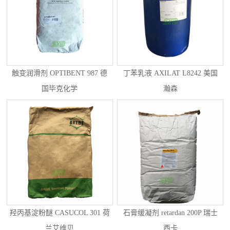
触变润滑剂 OPTIBENT 987 德
丁苯乳液 AXILAT L8242 美国
国毕克化学
瀚森
羟丙基淀粉醚 CASUCOL 301 荷
石膏缓凝剂 retardan 200P 瑞士
兰艾维贝
西卡