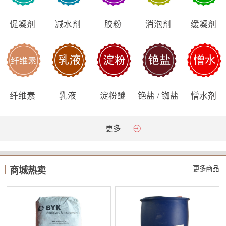
促凝剂
减水剂
胶粉
消泡剂
缓凝剂
纤维素
乳液
淀粉醚
铯盐 / 铷盐
憎水剂
更多
更多商品
商城热卖