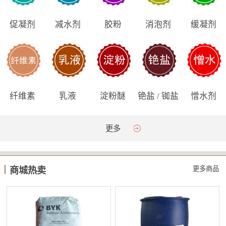
促凝剂
减水剂
胶粉
消泡剂
缓凝剂
纤维素
乳液
淀粉醚
铯盐 / 铷盐
憎水剂
更多
更多商品
商城热卖