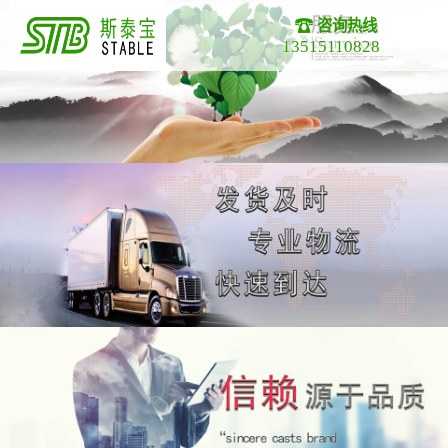
咨询热线
13515110828