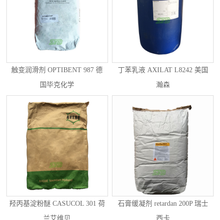
触变润滑剂 OPTIBENT 987 德
丁苯乳液 AXILAT L8242 美国
国毕克化学
瀚森
羟丙基淀粉醚 CASUCOL 301 荷
石膏缓凝剂 retardan 200P 瑞士
兰艾维贝
西卡