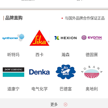
品牌直购
与国外品牌合作保证
正品
昕特玛
西卡
瀚森
德固赛
道康宁
电气化学
巴德富
奥地利
AGRANA
更多