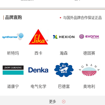
品牌直购
与国外品牌合作保证
正品
昕特玛
西卡
瀚森
德固赛
道康宁
电气化学
巴德富
奥地利
AGRANA
更多