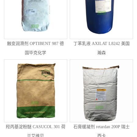
触变润滑剂 OPTIBENT 987 德
丁苯乳液 AXILAT L8242 美国
国毕克化学
瀚森
羟丙基淀粉醚 CASUCOL 301 荷
石膏缓凝剂 retardan 200P 瑞士
兰艾维贝
西卡