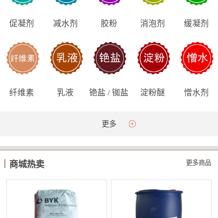
促凝剂
减水剂
胶粉
消泡剂
缓凝剂
纤维素
乳液
铯盐 / 铷盐
淀粉醚
憎水剂
更多
更多商品
商城热卖