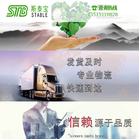
咨询热线
13515110828